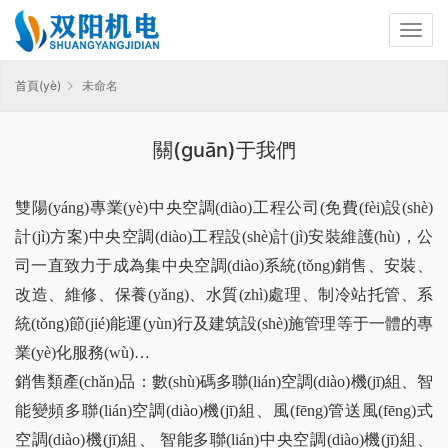
首頁(yè)
未命名
關(guān)于我們
雙陽(yáng)專業(yè)中央空調(diào)工程公司(免費(fèi)設(shè)
計(jì)方案)中央空調(diào)工程設(shè)計(jì)安裝維護(hù)，公
司一直致力于成為集中央空調(diào)系統(tǒng)銷售、安裝、
改造、維修、保養(yǎng)、水質(zhì)處理、制冷站托管、系
統(tǒng)節(jié)能運(yùn)行及建筑設(shè)施管理等于一體的專
業(yè)化服務(wù)…
銷售類產(chǎn)品：數(shù)碼多聯(lián)空調(diào)機(jī)組、智
能變頻多聯(lián)空調(diào)機(jī)組、風(fēng)管送風(fēng)式
空調(diào)機(jī)組、 智能多聯(lián)中央空調(diào)機(jī)組、