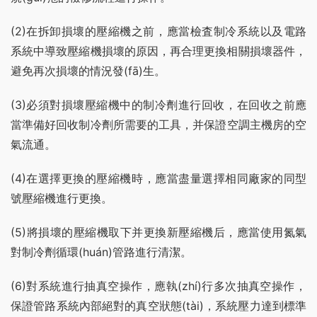
(2)
在拆卸損壞的壓縮機之前，應當檢査制冷系統以及電路
系統中導致壓縮機損壞的原因，再合理更換相關損壞器件，
避免再次損壞的情況發(fā)生。
(3)
必須對損壞壓縮機中的制冷劑進行回收，在回收之前應
當準備好回收制冷劑所需要的工具，并保證空調主機房的空
氣流通。
(4)
在選擇更換的壓縮機時，應當盡量選擇相同廠家的同型
號壓縮機進行更換。
(5)
將損壞的壓縮機取下并更換新壓縮機后，應當使用氮氣
對制冷劑循環(huán)管路進行清潔。
(6)
對系統進行抽真空操作，應執(zhí)行多次抽真空操作，
保證管路系統內部絕對的真空狀態(tài)，系統壓力達到標準