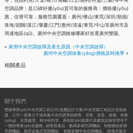
空調品牌；是口碑好優(yōu)質可靠的服務商；價格優(yōu)
惠，信譽可靠；服務范圍覆蓋：廣州
/
佛山
/
東莞
/
深圳
/
順德
/
珠海
/
韶關
/
湛江
/
肇慶
/
江門
/
惠州
/
清遠
/
東莞
/
中山等廣州市及
周邊地區(qū)。廣州中央空調維修哪家好首選廣州雙陽。
«
家用中央空調故障及產生原因（中央空調故障）
廣州中央空調保養(yǎng)價格及時換季
»
相關產品
關于我們
雙陽專業(yè)中央空調工程公司(免費設計方案)中央空調工程設計安裝維
護，公司一直致力于成為集中央空調系統銷售、安裝、改造、維修、保養
(yǎng)、水質處理、制冷站托管、系統節(jié)能運行及建筑設施管理等于
一體的專業(yè)化服務…銷售類產品：數碼多聯空調機組、智能變頻多聯
空調機組、風管送風式空調機組、 智能多聯中央空調機組、 模塊式風冷